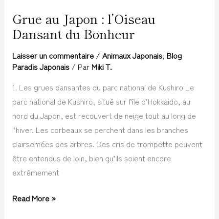
Grue au Japon : l’Oiseau
Grue
Dansant du Bonheur
au
Japon
Laisser un commentaire
/
Animaux Japonais
,
Blog
:
Paradis Japonais
/ Par
Miki T.
l’Oiseau
1. Les grues dansantes du parc national de Kushiro Le
Dansant
parc national de Kushiro, situé sur l’île d’Hokkaido, au
du
nord du Japon, est recouvert de neige tout au long de
Bonheur
l’hiver. Les corbeaux se perchent dans les branches
clairsemées des arbres. Des cris de trompette peuvent
être entendus de loin, bien qu’ils soient encore
extrêmement
Read More »