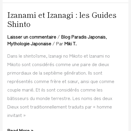
Izanami et Izanagi : les Guides
Izanami
Shinto
et
Izanagi
Laisser un commentaire
/
Blog Paradis Japonais
,
:
Mythologie Japonaise
/ Par
Miki T.
les
Dans le shintoïsme, Izanagi no Mikoto et Izanami no
Guides
Mikoto sont considérés comme une paire de dieux
Shinto
primordiaux de la septième génération. Ils sont
représentés comme frère et sœur, ainsi que comme
couple marié. Et ils sont considérés comme les
bâtisseurs du monde terrestre. Les noms des deux
Dieux sont traditionnellement traduits par « homme
invitant »
Read More »