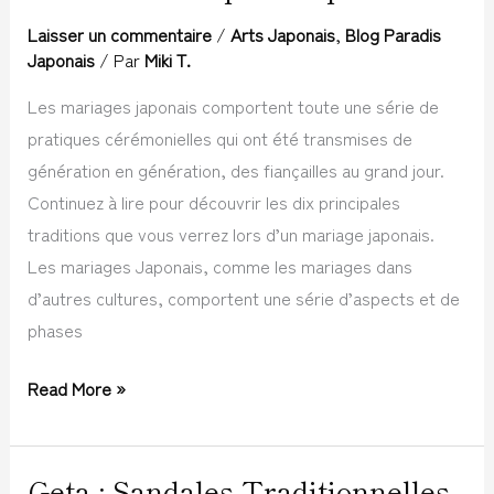
:
Laisser un commentaire
/
Arts Japonais
,
Blog Paradis
les
Japonais
/ Par
Miki T.
10
Les mariages japonais comportent toute une série de
Traditions
pratiques cérémonielles qui ont été transmises de
les
génération en génération, des fiançailles au grand jour.
plus
Continuez à lire pour découvrir les dix principales
Importantes
traditions que vous verrez lors d’un mariage japonais.
Les mariages Japonais, comme les mariages dans
d’autres cultures, comportent une série d’aspects et de
phases
Read More »
Geta : Sandales Traditionnelles
Geta