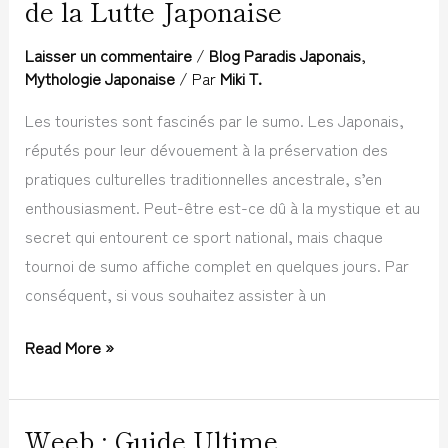
de la Lutte Japonaise
:
Traditions
Laisser un commentaire
/
Blog Paradis Japonais
,
et
Mythologie Japonaise
/ Par
Miki T.
Mystères
Les touristes sont fascinés par le sumo. Les Japonais,
de
réputés pour leur dévouement à la préservation des
la
pratiques culturelles traditionnelles ancestrale, s’en
Lutte
enthousiasment. Peut-être est-ce dû à la mystique et au
Japonaise
secret qui entourent ce sport national, mais chaque
tournoi de sumo affiche complet en quelques jours. Par
conséquent, si vous souhaitez assister à un
Read More »
Weeb : Guide Ultime
Weeb