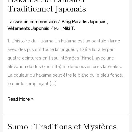
Traditionnel Japonais
:
le
Laisser un commentaire
/
Blog Paradis Japonais
,
Pantalon
Vêtements Japonais
/ Par
Miki T.
Traditionnel
1. L’histoire du Hakama Un hakama est un pantalon large
Japonais
avec des plis sur toute la longueur, fixé à la taille par
quatre ceintures en tissu intégrées (himo), avec une
élévation du dos (koshi ita) et deux ouvertures latérales.
La couleur du hakama peut être le blanc ou le bleu foncé,
le noir le remplaçant […]
Read More »
Sumo : Traditions et Mystères
Sumo