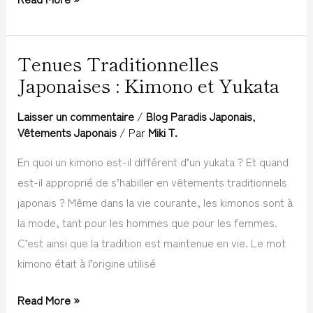
Tenues Traditionnelles
Tenues
Japonaises : Kimono et Yukata
Traditionnelles
Japonaises
Laisser un commentaire
/
Blog Paradis Japonais
,
:
Vêtements Japonais
/ Par
Miki T.
Kimono
En quoi un kimono est-il différent d’un yukata ? Et quand
et
est-il approprié de s’habiller en vêtements traditionnels
Yukata
japonais ? Même dans la vie courante, les kimonos sont à
la mode, tant pour les hommes que pour les femmes.
C’est ainsi que la tradition est maintenue en vie. Le mot
kimono était à l’origine utilisé
Read More »