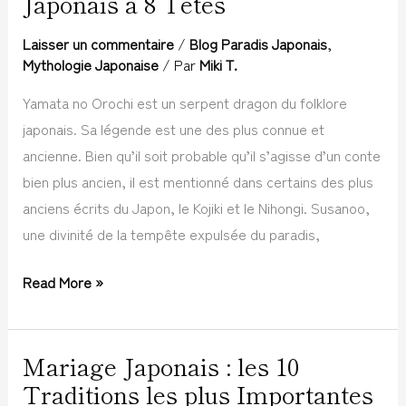
Japonais à 8 Têtes
Orochi
Laisser un commentaire
/
Blog Paradis Japonais
,
:
Mythologie Japonaise
/ Par
Miki T.
le
Yamata no Orochi est un serpent dragon du folklore
Dragon
japonais. Sa légende est une des plus connue et
Japonais
ancienne. Bien qu’il soit probable qu’il s’agisse d’un conte
à
bien plus ancien, il est mentionné dans certains des plus
8
anciens écrits du Japon, le Kojiki et le Nihongi. Susanoo,
Têtes
une divinité de la tempête expulsée du paradis,
Read More »
Mariage Japonais : les 10
Mariage
Traditions les plus Importantes
Japonais