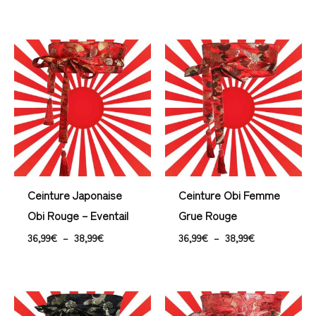
Plage
Plage
de
de
prix :
prix :
36,99€
36,99€
à
à
38,99€
38,99€
Ceinture Japonaise
Ceinture Obi Femme
Obi Rouge – Eventail
Grue Rouge
36,99
€
–
38,99
€
36,99
€
–
38,99
€
Plage
Plage
de
de