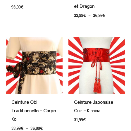
et Dragon
93,99
€
33,99
€
–
36,99
€
Plage
de
prix :
33,99€
à
36,99€
Ceinture Obi
Ceinture Japonaise
Traditionnelle – Carpe
Cuir – Kireina
Koi
31,99
€
33,99
€
–
36,99
€