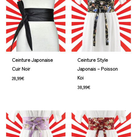
Ceinture Japonaise
Ceinture Style
Cuir Noir
Japonais – Poisson
Koi
28,99
€
38,99
€