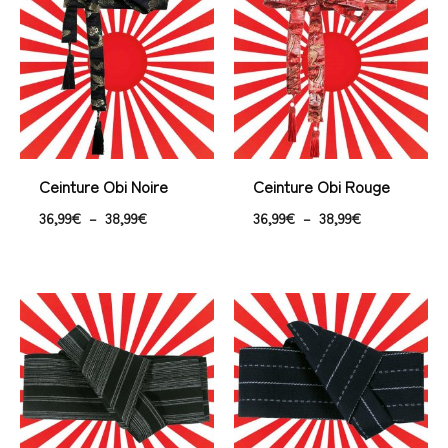
prix :
prix :
36,99€
36,99€
à
à
38,99€
38,99€
Ceinture Obi Noire
Ceinture Obi Rouge
36,99
€
–
38,99
€
36,99
€
–
38,99
€