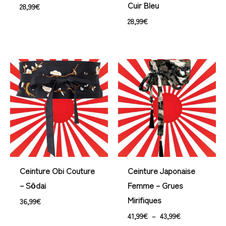
Cuir Bleu
28,99
€
28,99
€
Plage
de
prix :
41,99€
à
43,99€
Ceinture Obi Couture
Ceinture Japonaise
– Sōdai
Femme – Grues
Mirifiques
36,99
€
41,99
€
–
43,99
€