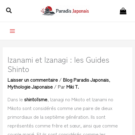
Aller
Rechercher
au
contenu
Izanami et Izanagi : les Guides
Shinto
Laisser un commentaire
/
Blog Paradis Japonais
,
Mythologie Japonaise
/ Par
Miki T.
Dans le
shintoïsme
, Izanagi no Mikoto et Izanami no
Mikoto sont considérés comme une paire de dieux
primordiaux de la septième génération. Ils sont
représentés comme frère et sœur, ainsi que comme
couple marié. Et ils sont considérés comme les