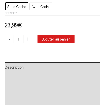
Sans Cadre
Avec Cadre
EFFACER
23,99
€
-
+
Ajouter au panier
Description
Retour et Livraison
SAV Français
Transaction sécurisée