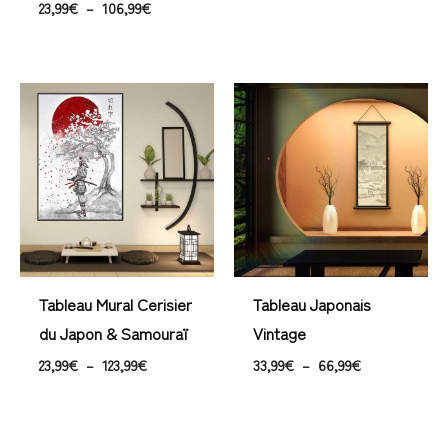
23,99
€
–
106,99
€
Plage
Plage
de
de
prix :
prix :
23,99€
33,99€
à
à
123,99€
66,99€
Tableau Mural Cerisier
Tableau Japonais
du Japon & Samouraï
Vintage
23,99
€
–
123,99
€
33,99
€
–
66,99
€