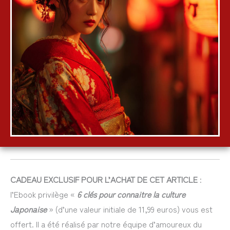
CADEAU EXCLUSIF POUR L’ACHAT DE CET ARTICLE
:
l’Ebook privilège «
6 clés pour connaitre la culture
Japonaise
» (d’une valeur initiale de 11,99 euros) vous est
offert. Il a été réalisé par notre équipe d’amoureux du