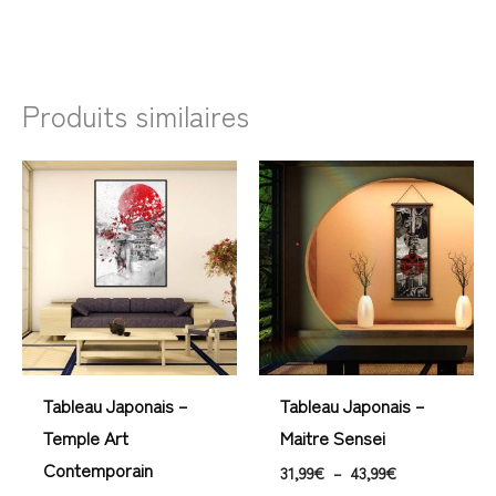
Produits similaires
Plage
Plage
de
de
prix :
prix :
23,99€
31,99€
à
à
106,99€
43,99€
Tableau Japonais –
Tableau Japonais –
Temple Art
Maitre Sensei
Contemporain
31,99
€
–
43,99
€