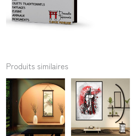
Produits similaires
Plage
Plage
de
de
prix :
prix :
33,99€
23,99€
à
à
66,99€
106,99€