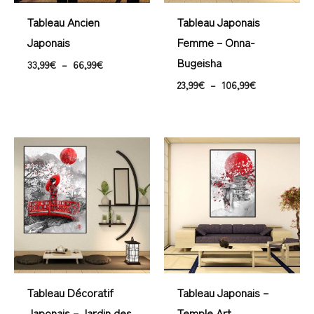
Tableau Ancien
Tableau Japonais
Japonais
Femme – Onna-
Bugeisha
33,99
€
–
66,99
€
23,99
€
–
106,99
€
Plage
Plage
de
de
prix :
prix :
23,99€
23,99€
à
à
138,99€
106,99€
Tableau Décoratif
Tableau Japonais –
Japonais – Jardin des
Temple Art