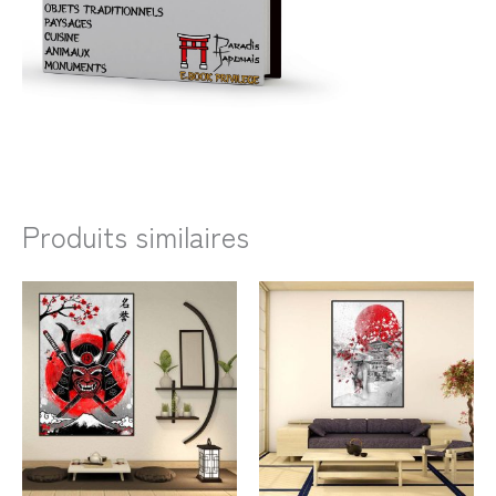
Produits similaires
Plage
Plage
de
de
prix :
prix :
23,99€
23,99€
à
à
138,99€
106,99€