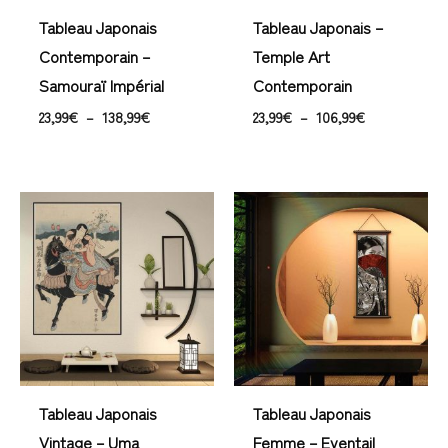
Tableau Japonais
Tableau Japonais –
Contemporain –
Temple Art
Samouraï Impérial
Contemporain
23,99
€
–
138,99
€
23,99
€
–
106,99
€
Plage
Plage
de
de
prix :
prix :
23,99€
31,99€
à
à
101,99€
43,99€
Tableau Japonais
Tableau Japonais
Vintage – Uma
Femme – Eventail