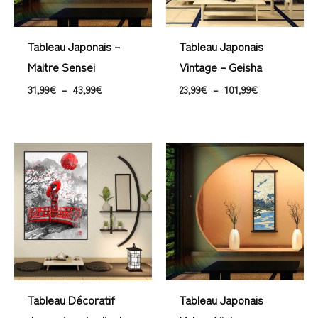
Tableau Japonais –
Tableau Japonais
Maitre Sensei
Vintage – Geisha
31,99
€
–
43,99
€
23,99
€
–
101,99
€
Plage
Plage
de
de
prix :
prix :
23,99€
33,99€
à
à
138,99€
66,99€
Tableau Décoratif
Tableau Japonais