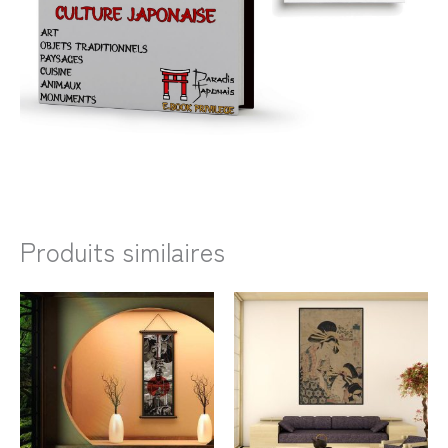
Produits similaires
Plage
Plage
de
de
prix :
prix :
31,99€
23,99€
à
à
43,99€
101,99€