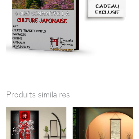
Produits similaires
Plage
Plage
de
de
prix :
prix :
23,99€
33,99€
à
à
138,99€
66,99€