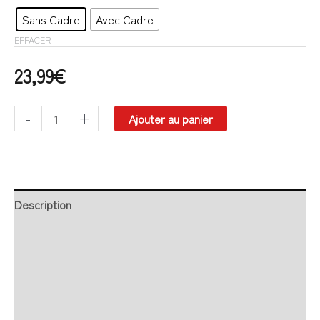
Sans Cadre
Avec Cadre
EFFACER
23,99
€
-
+
Ajouter au panier
Description
Retour et Livraison
SAV Français
Transaction sécurisée