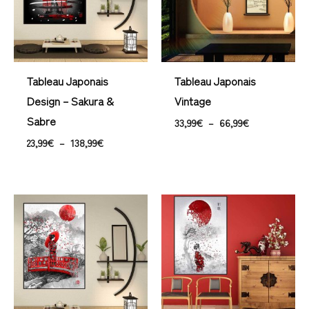
Tableau Japonais
Tableau Japonais
Design – Sakura &
Vintage
Sabre
33,99
€
–
66,99
€
23,99
€
–
138,99
€
Plage
Plage
de
de
prix :
prix :
23,99€
23,99€
à
à
138,99€
106,99€