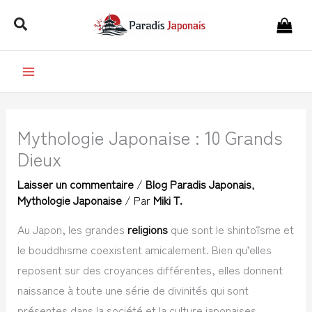
Aller
Rechercher
au
contenu
Mythologie Japonaise : 10 Grands
Dieux
Laisser un commentaire
/
Blog Paradis Japonais
,
Mythologie Japonaise
/ Par
Miki T.
Au Japon, les grandes
religions
que sont le shintoïsme et
le bouddhisme coexistent amicalement. Bien qu’elles
reposent sur des croyances différentes, elles donnent
naissance à toute une série de divinités qui sont
présentes dans la société et la culture japonaises.