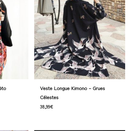
ōto
Veste Longue Kimono – Grues
Célestes
38,99
€