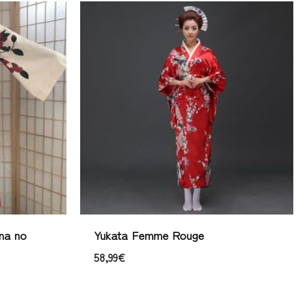
na no
Yukata Femme Rouge
58,99
€