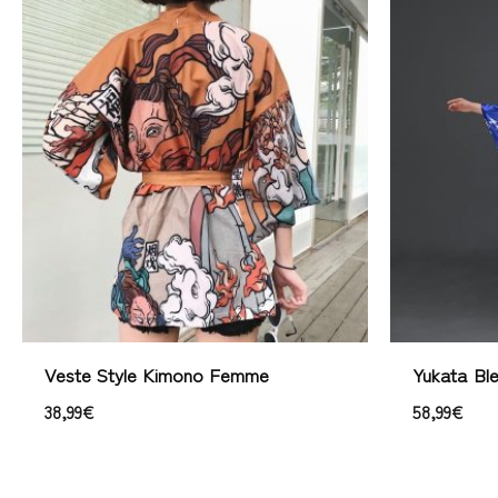
Veste Style Kimono Femme
Yukata Bl
38,99
€
58,99
€