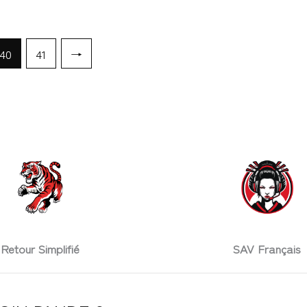
40
41
→
Retour Simplifié
SAV Français