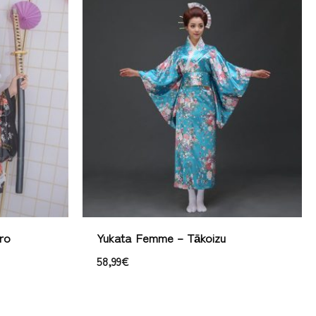
ro
Yukata Femme – Tākoizu
58,99
€