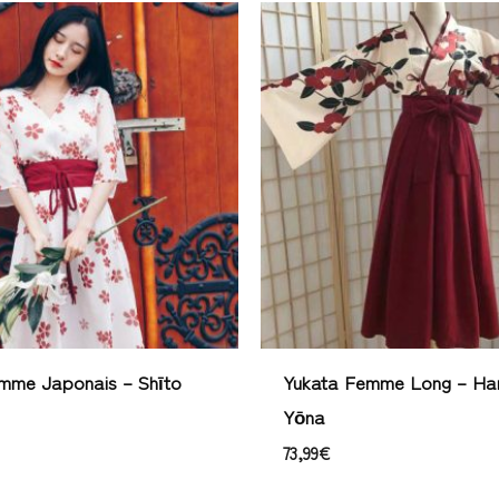
mme Japonais – Shīto
Yukata Femme Long – Ha
Yōna
73,99
€