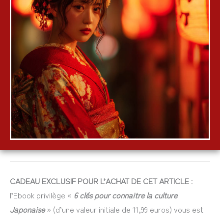
CADEAU EXCLUSIF POUR L’ACHAT DE CET ARTICLE
:
l’Ebook privilège «
6 clés pour connaitre la culture
Japonaise
» (d’une valeur initiale de 11,99 euros) vous est