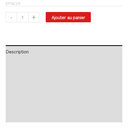
EFFACER
-
+
Ajouter au panier
Description
Retour et Livraison
SAV Français
Transaction sécurisée
FAQ
Avis