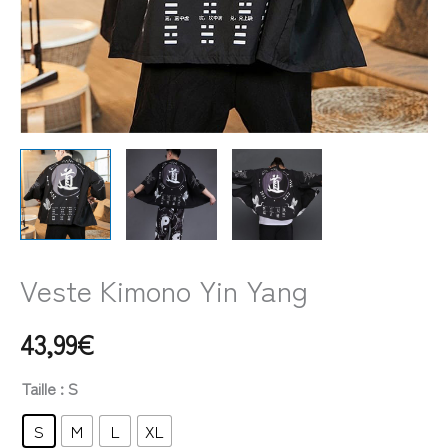
Veste Kimono Yin Yang
43,99
€
Taille
: S
S
M
L
XL