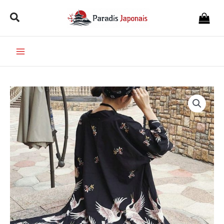
Aller
Rechercher
au
contenu
quantité
de
Veste
Longue
Kimono
-
Grues
Célestes