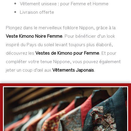
Vêtement unisexe : pour Femme et Homme
Livraison offerte
Plongez dans le merveilleux folklore Nippon, grâce à la
Veste Kimono Noire Femme
. Pour bénéficier d’un look
inspiré du Pays du soleil levant toujours plus élaboré,
découvrez les
Vestes de Kimono pour Femme
. Et pour
compléter votre tenue Nippone, vous pouvez également
jeter un coup d’œil aux
Vêtements Japonais
.