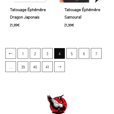
Tatouage Éphémère
Tatouage Éphémère
Dragon Japonais
Samouraï
21,99
€
21,99
€
←
1
2
3
4
5
6
7
…
39
40
41
→