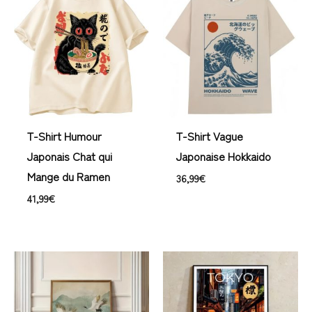
T-Shirt Humour
T-Shirt Vague
Japonais Chat qui
Japonaise Hokkaido
Mange du Ramen
36,99
€
41,99
€
Plage
Plage
de
de
prix :
prix :
21,99€
21,99€
à
à