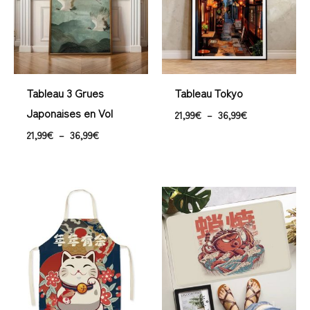
36,99€
36,99€
Tableau 3 Grues
Tableau Tokyo
Japonaises en Vol
21,99
€
–
36,99
€
21,99
€
–
36,99
€
Plage
Plage
de
de
prix :
prix :
21,99€
33,99€
à
à
40,99€
93,99€