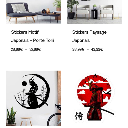
Stickers Motif
Stickers Paysage
Japonais – Porte Torii
Japonais
28,99
€
–
32,99
€
38,99
€
–
43,99
€
Plage
Plage
de
de
prix :
prix :
28,99€
15,99€
à
à
33,99€
19,99€