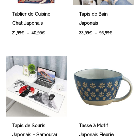
Tablier de Cuisine
Tapis de Bain
Chat Japonais
Japonais
21,99
€
–
40,99
€
33,99
€
–
93,99
€
Plage
de
prix :
33,99€
à
43,99€
Tapis de Souris
Tasse à Motif
Japonais – Samouraï
Japonais Fleurie