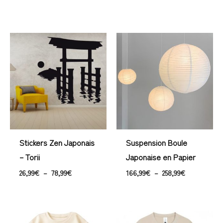
Plage
Plage
de
de
prix :
prix :
26,99€
166,99€
à
à
78,99€
258,99€
Stickers Zen Japonais
Suspension Boule
– Torii
Japonaise en Papier
26,99
€
–
78,99
€
166,99
€
–
258,99
€