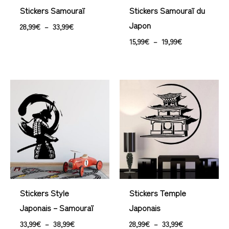
Stickers Samouraï
Stickers Samouraï du
Japon
28,99
€
–
33,99
€
15,99
€
–
19,99
€
Plage
Plage
de
de
prix :
prix :
33,99€
28,99€
à
à
38,99€
33,99€
Stickers Style
Stickers Temple
Japonais – Samouraï
Japonais
33,99
€
–
38,99
€
28,99
€
–
33,99
€