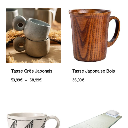
Plage
de
prix :
53,99€
à
68,99€
Tasse Grès Japonais
Tasse Japonaise Bois
53,99
€
–
68,99
€
36,99
€
Plage
de
prix :
453,99€
à