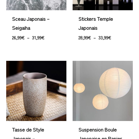
Sceau Japonais –
Stickers Temple
Seigaiha
Japonais
26,99
€
–
31,99
€
28,99
€
–
33,99
€
Plage
de
prix :
166,99€
à
258,99€
Tasse de Style
Suspension Boule
Japonais –
Japonaise en Papier