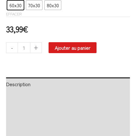
60x30
70x30
80x30
EFFACER
33,99
€
-
+
Ajouter au panier
Description
Retour et Livraison
SAV Français
Transaction sécurisée