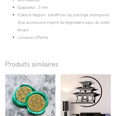
Epaisseur : 2 mm
Folklore Nippon : bénéficiez du prestige intemporel
d’un accessoire inspiré du légendaire pays du soleil
levant
Livraison offerte
Produits similaires
Plage
Plage
de
de
prix :
prix :
26,99€
28,99€
à
à
31,99€
33,99€