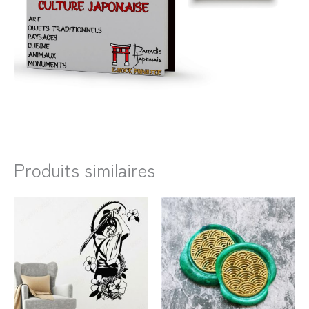
Produits similaires
Plage
Plage
de
de
prix :
prix :
33,99€
26,99€
à
à
43,99€
31,99€