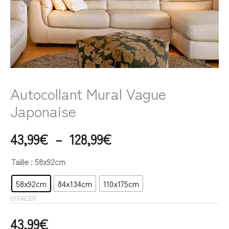
Autocollant Mural Vague
Japonaise
43,99
€
–
128,99
€
Taille
: 58x92cm
58x92cm
84x134cm
110x175cm
EFFACER
43,99
€