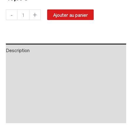
-
+
Ajouter au panier
Description
Retour et Livraison
SAV Français
Transaction sécurisée
FAQ
Avis