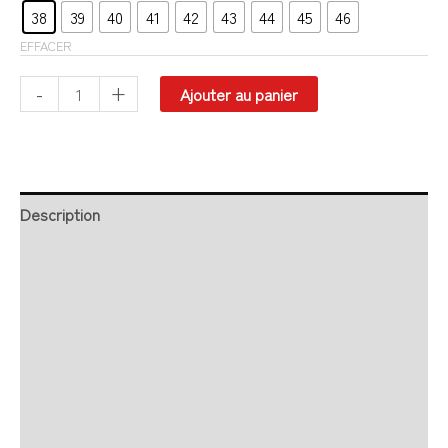
38
39
40
41
42
43
44
45
46
EFFACER
-
+
Ajouter au panier
Description
Retour et Livraison
SAV Français
Transaction sécurisée
FAQ
Avis