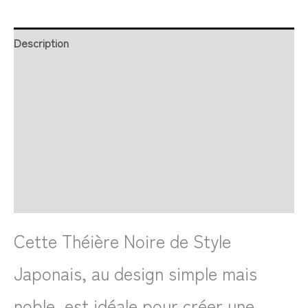
Description
Retour et Livraison
SAV Français
Transaction sécurisée
FAQ
Avis
Cette Théière Noire de Style
Japonais, au design simple mais
noble, est idéale pour créer une