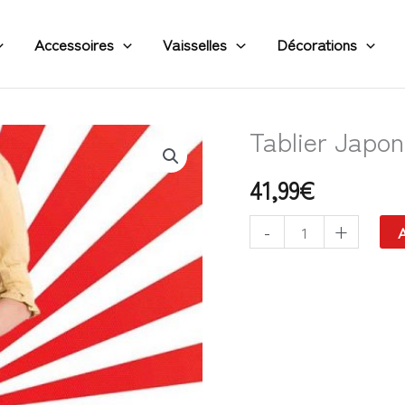
Accessoires
Vaisselles
Décorations
Tablier Japon
quantité
de
41,99
€
Tablier
Japonais
-
+
A
Vert