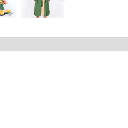
action sécurisée
FAQ
Avis