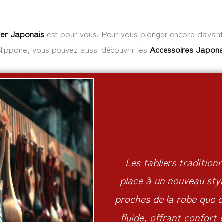
ier Japonais
est pour vous. Pour vous plonger encore davanta
 Nippone, vous pouvez aussi découvrir les
Accessoires Japona
Les tabliers tradition
place à un nouveau styl
proches de la robe que d
fluide, offrant confort