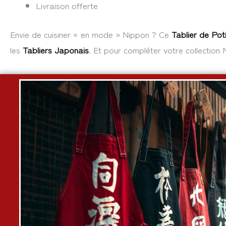
Livraison offerte
Envie de cuisiner « en mode » Nippon ? Ce
Tablier de Pot
les
Tabliers Japonais
. Et pour compléter votre collection