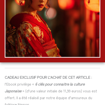
CADEAU EXCLUSIF POUR L’ACHAT DE CET ARTICLE
:
l’Ebook privilège «
6 clés pour connaitre la culture
Japonaise
» (d’une valeur initiale de 11,99 euros) vous est
offert. Il a été réalisé par notre équipe d’amoureux du
folklore Nippon.