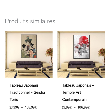
Produits similaires
Plage
Plage
de
de
prix :
prix :
23,99€
23,99€
à
à
103,99€
106,99€
Tableau Japonais
Tableau Japonais –
Traditionnel – Geisha
Temple Art
Torio
Contemporain
23,99
€
–
103,99
€
23,99
€
–
106,99
€