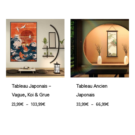
Plage
Plage
de
de
prix :
prix :
23,99€
33,99€
à
à
103,99€
66,99€
Tableau Japonais –
Tableau Ancien
Vague, Koi & Grue
Japonais
23,99
€
–
103,99
€
33,99
€
–
66,99
€