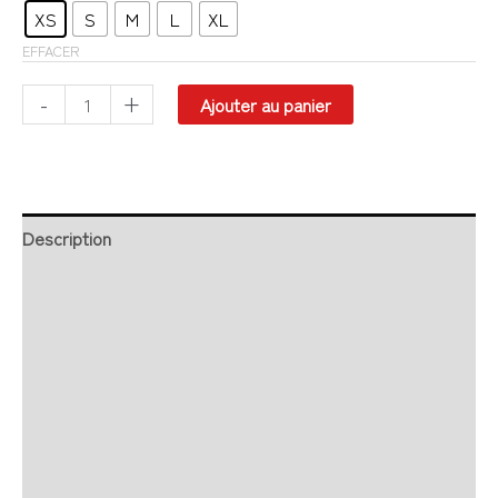
XS
S
M
L
XL
EFFACER
-
+
Ajouter au panier
Description
Retour et Livraison
SAV Français
Transaction sécurisée
FAQ
Avis