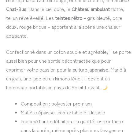
l’encre, maison au toit rouge, et sur le chemin, le malicieux
Chat-Bus
. Dans le ciel doré, le
Château ambulant
flotte,
tel un rêve éveillé. Les
teintes rétro
– gris bleuté, ocre
doux, rouge brique – apportent à la scène une chaleur
apaisante.
Confectionné dans un coton souple et agréable, il se porte
aussi bien pour une sortie décontractée que pour
exprimer votre passion pour la
culture japonaise
. Marié à
un jean, une jupe ou un kimono léger, il devient un
hommage portable au pays du Soleil-Levant.
Composition : polyester premium
Matière épaisse, confortable et durable
Imprimé haute définition : la qualité reste intacte
dans la durée, même après plusieurs lavages en