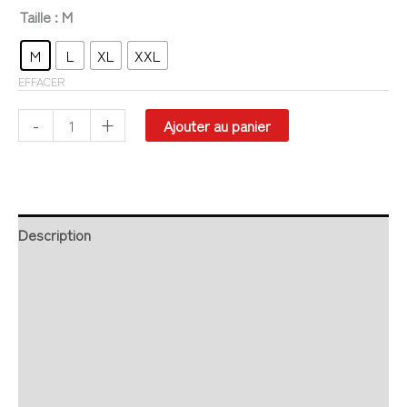
Taille
: M
M
L
XL
XXL
EFFACER
-
+
Ajouter au panier
Description
Retour et Livraison
SAV Français
Transaction sécurisée
FAQ