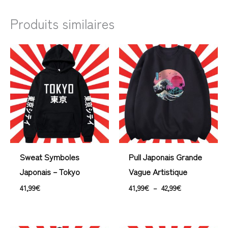
Produits similaires
Plage
de
prix :
41,99€
à
42,99€
Sweat Symboles
Pull Japonais Grande
Japonais – Tokyo
Vague Artistique
41,99
€
41,99
€
–
42,99
€