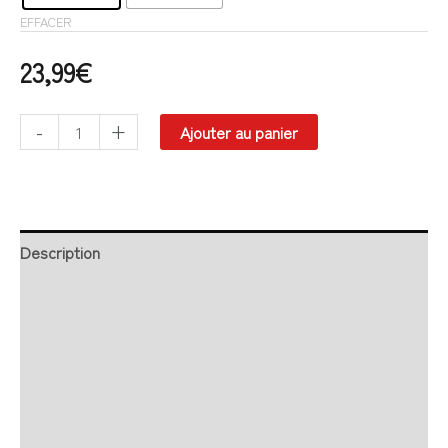
EFFACER
23,99
€
-
+
Ajouter au panier
Description
Retour et Livraison
SAV Français
Transaction sécurisée
FAQ