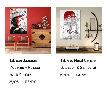
Plage
Plage
de
de
prix :
prix :
23,99€
23,99€
à
à
138,99€
123,99€
Tableau Japonais
Tableau Mural Cerisier
Moderne – Poisson
du Japon & Samouraï
Koi & Yin Yang
23,99
€
–
123,99
€
23,99
€
–
138,99
€