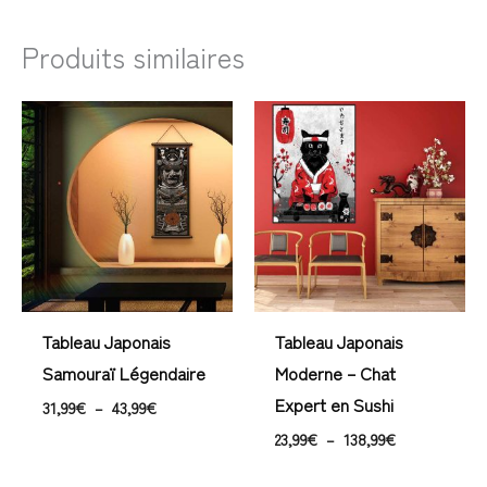
Produits similaires
Plage
Plage
de
de
prix :
prix :
31,99€
23,99€
à
à
43,99€
138,99€
Tableau Japonais
Tableau Japonais
Samouraï Légendaire
Moderne – Chat
Expert en Sushi
31,99
€
–
43,99
€
23,99
€
–
138,99
€