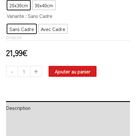
20x30cm
30x40cm
Variante
: Sans Cadre
Sans Cadre
Avec Cadre
EFFACER
21,99
€
-
+
Ajouter au panier
Description
Retour et Livraison
SAV Français