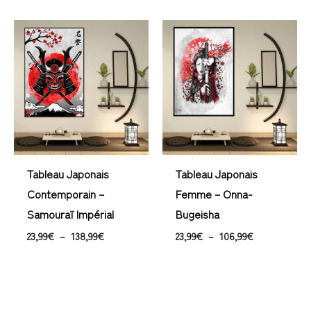
Plage
Plage
de
de
prix :
prix :
23,99€
23,99€
à
à
138,99€
106,99€
Tableau Japonais
Tableau Japonais
Contemporain –
Femme – Onna-
Samouraï Impérial
Bugeisha
23,99
€
–
138,99
€
23,99
€
–
106,99
€