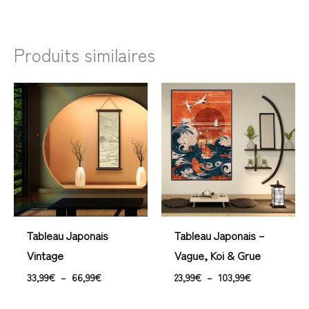
Produits similaires
Plage
Plage
de
de
prix :
prix :
33,99€
23,99€
à
à
66,99€
103,99€
Tableau Japonais
Tableau Japonais –
Vintage
Vague, Koi & Grue
33,99
€
–
66,99
€
23,99
€
–
103,99
€