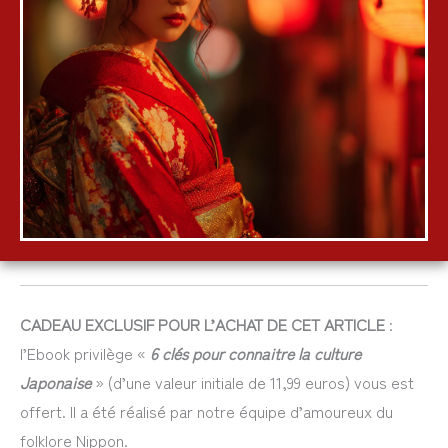
CADEAU EXCLUSIF POUR L’ACHAT DE CET ARTICLE
:
l’Ebook privilège «
6 clés pour connaitre la culture
Japonaise
» (d’une valeur initiale de 11,99 euros) vous est
offert. Il a été réalisé par notre équipe d’amoureux du
folklore Nippon.