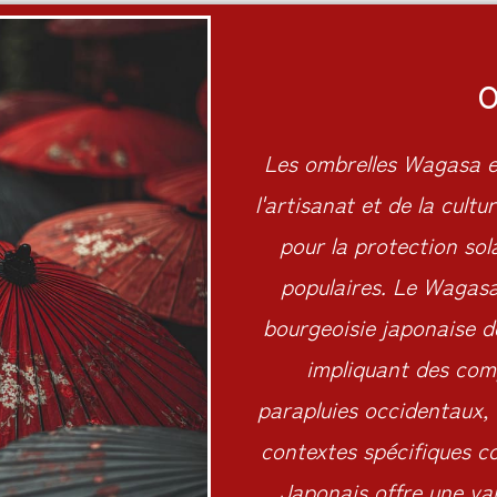
O
Les ombrelles Wagasa et
l'artisanat et de la cult
pour la protection sol
populaires. Le Wagasa,
bourgeoisie japonaise d
impliquant des com
parapluies occidentaux,
contextes spécifiques c
Japonais offre une var