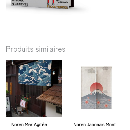
Produits similaires
Plage
Plage
de
de
prix :
prix :
53,99€
41,99€
à
à
91,99€
63,99€
Noren Mer Agitée
Noren Japonais Mont