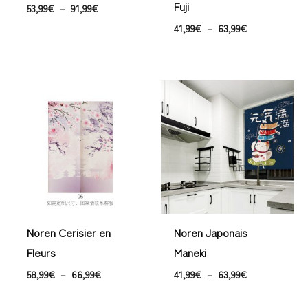
Fuji
53,99
€
–
91,99
€
41,99
€
–
63,99
€
Plage
Plage
de
de
prix :
prix :
58,99€
41,99€
à
à
66,99€
63,99€
Noren Cerisier en
Noren Japonais
Fleurs
Maneki
58,99
€
–
66,99
€
41,99
€
–
63,99
€