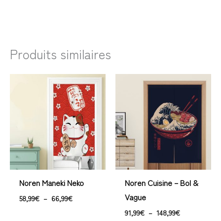
Produits similaires
Plage
Plage
de
de
prix :
prix :
58,99€
91,99€
à
à
66,99€
148,99€
Noren Maneki Neko
Noren Cuisine – Bol &
Vague
58,99
€
–
66,99
€
91,99
€
–
148,99
€