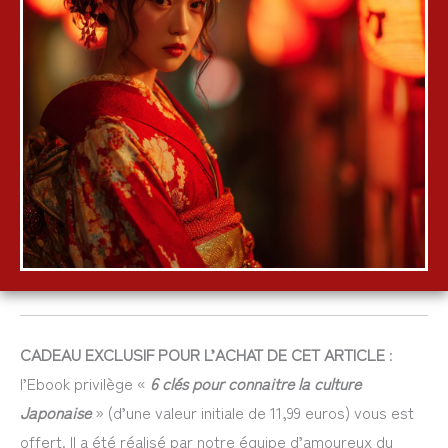
CADEAU EXCLUSIF POUR L’ACHAT DE CET ARTICLE
:
l’Ebook privilège «
6 clés pour connaitre la culture
Japonaise
» (d’une valeur initiale de 11,99 euros) vous est
offert. Il a été réalisé par notre équipe d’amoureux du