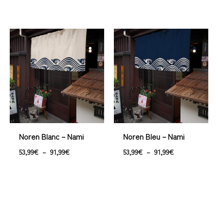
Plage
Plage
de
de
prix :
prix :
53,99€
53,99€
à
à
91,99€
91,99€
Noren Blanc – Nami
Noren Bleu – Nami
53,99
€
–
91,99
€
53,99
€
–
91,99
€