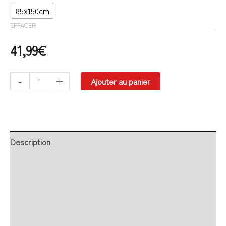
85x150cm
EFFACER
41,99
€
-
+
Ajouter au panier
Description
Retour et Livraison
SAV Français
Transaction sécurisée