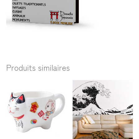
Produits similaires
Plage
de
prix :
43,99€
à
128,99€