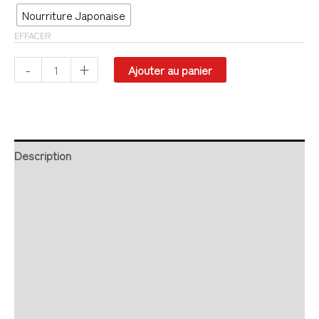
Nourriture Japonaise
EFFACER
-
+
Ajouter au panier
Description
Retour et Livraison
SAV Français
Transaction sécurisée
FAQ
Avis