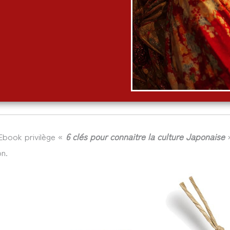
’Ebook privilège «
6 clés pour connaitre la culture Japonaise
»
n.