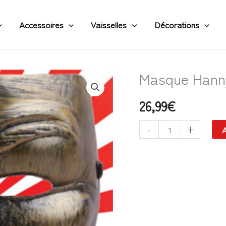
Accessoires
Vaisselles
Décorations
Masque Hann
quantité
de
26,99
€
Masque
Hannya
-
+
A
Antique