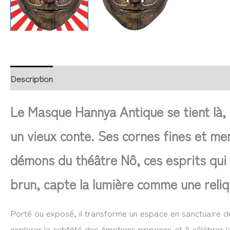
Description
Retour et Livraison
SAV Français
Trans
Le Masque Hannya Antique se tient là,
un vieux conte. Ses cornes fines et men
démons du théâtre Nô, ces esprits qui 
brun, capte la lumière comme une reliqu
Porté ou exposé, il transforme un espace en sanctuaire d
explorer la subtilité des émotions nippones et à célébrer l