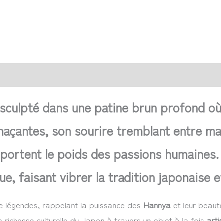
action sécurisée
FAQ
Avis
 sculpté dans une patine brun profond où
açantes, son sourire tremblant entre mali
portent le poids des passions humaines. 
e, faisant vibrer la tradition japonaise e
e légendes, rappelant la puissance des
Hannya
et leur beauté
a richesse culturelle du Japon à travers un objet à la fois
arti