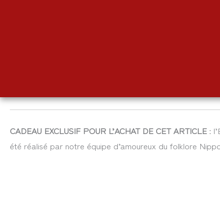
CADEAU EXCLUSIF POUR L’ACHAT DE CET ARTICLE
: l
été réalisé par notre équipe d’amoureux du folklore Nippo