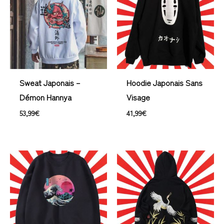
Sweat Japonais –
Hoodie Japonais Sans
Démon Hannya
Visage
53,99
€
41,99
€
Plage
de
prix :
41,99€
à
42,99€