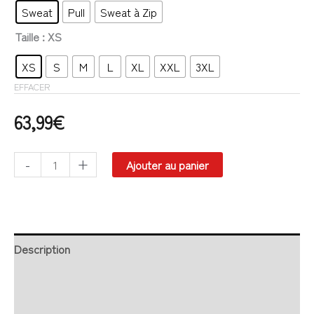
Sweat
Pull
Sweat à Zip
Taille
: XS
XS
S
M
L
XL
XXL
3XL
EFFACER
63,99
€
-
+
Ajouter au panier
Description
Retour et Livraison
SAV Français