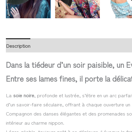
Description
Retour et Livraison
SAV Français
Trans
Dans la tiédeur d’un soir paisible, un
Entre ses lames fines, il porte la déli
La
soie noire
, profonde et lustrée, s’étire en un arc parf
d’un savoir-faire séculaire, offrant à chaque ouverture un
Compagnon des danses élégantes et des promenades sous le
intérieur au charme nippon.
Léger, pliable, toujours prêt à se déployer, il évoque la fr