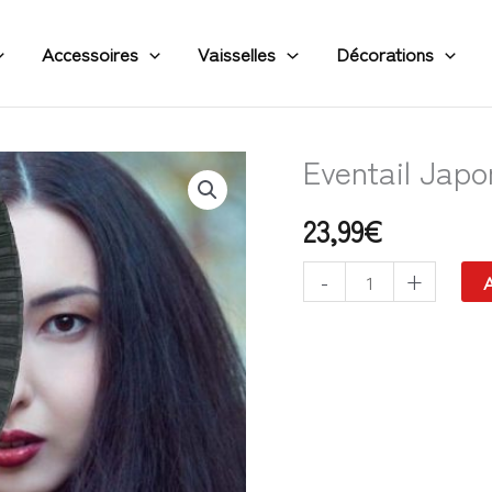
Accessoires
Vaisselles
Décorations
Eventail Jap
quantité
de
23,99
€
Eventail
Japonais
-
+
A
en
Soie
et
Bambou