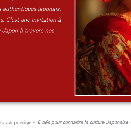
s authentiques japonais,
. C'est une invitation à
du Japon à travers nos
’Ebook privilège «
6 clés pour connaitre la culture Japonaise
»
n.