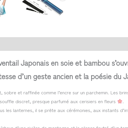
action sécurisée
FAQ
Avis
 Eventail Japonais en soie et bambou s’ou
catesse d’un geste ancien et la poésie du 
ait, sobre et raffinée comme l’encre sur un parchemin. Les bri
 souffle discret, presque parfumé aux cerisiers en fleurs
.
s lanternes, il se prête aux cérémonies, aux instants d’int
aîcheur d’une rivière de montagne et le silence feutré d’un tem