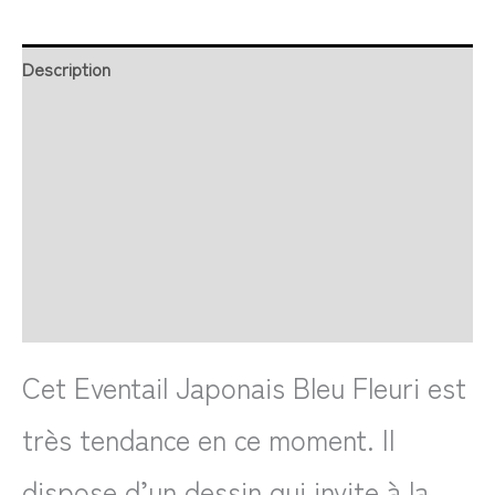
Description
Retour et Livraison
SAV Français
Transaction sécurisée
FAQ
Avis
Cet Eventail Japonais Bleu Fleuri est
très tendance en ce moment. Il
dispose d’un dessin qui invite à la