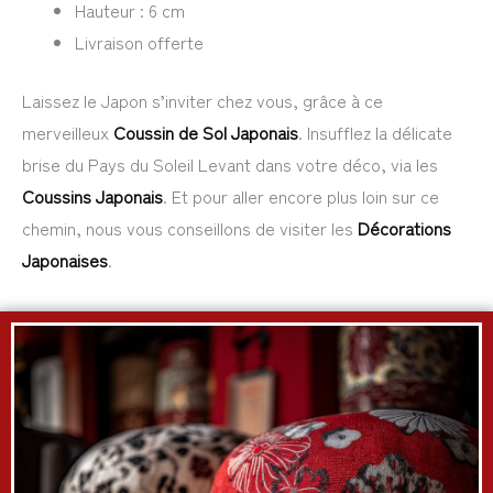
Hauteur : 6 cm
Livraison offerte
Laissez le Japon s’inviter chez vous, grâce à ce
merveilleux
Coussin de Sol Japonais
. Insufflez la délicate
brise du Pays du Soleil Levant dans votre déco, via les
Coussins Japonais
. Et pour aller encore plus loin sur ce
chemin, nous vous conseillons de visiter les
Décorations
Japonaises
.