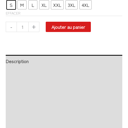
S
M
L
XL
XXL
3XL
4XL
EFFACER
-
+
Ajouter au panier
Description
Retour et Livraison
SAV Français
Transaction sécurisée
FAQ
Avis