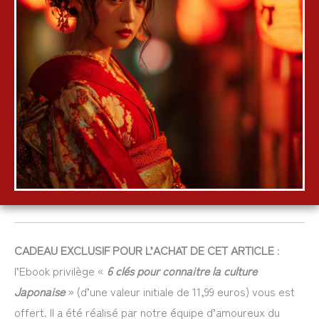
CADEAU EXCLUSIF POUR L’ACHAT DE CET ARTICLE
:
l’Ebook privilège «
6 clés pour connaitre la culture
Japonaise
» (d’une valeur initiale de 11,99 euros) vous est
offert. Il a été réalisé par notre équipe d’amoureux du