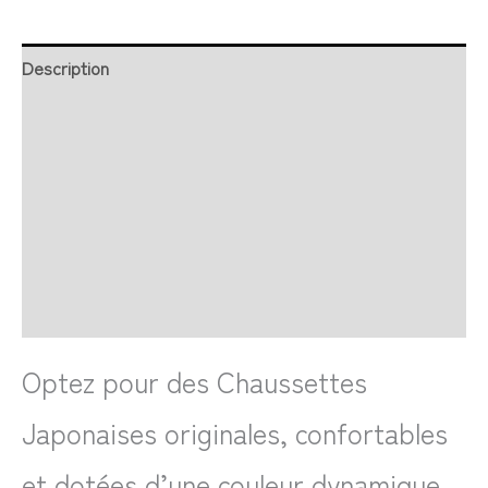
Description
Retour et Livraison
SAV Français
Transaction sécurisée
FAQ
Avis
Optez pour des Chaussettes
Japonaises originales, confortables
et dotées d’une couleur dynamique,