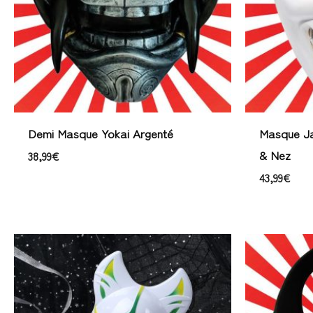
Demi Masque Yokai Argenté
Masque Ja
& Nez
38,99
€
43,99
€