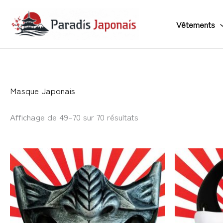
Aller
au
Vêtements
contenu
Masque Japonais
Affichage de 49–70 sur 70 résultats