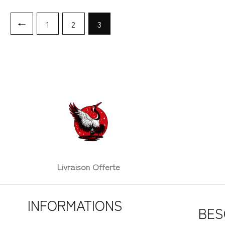
←
1
2
3
Livraison Offerte
INFORMATIONS
BES