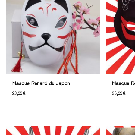
Masque Renard du Japon
Masque Re
23,99
€
26,99
€