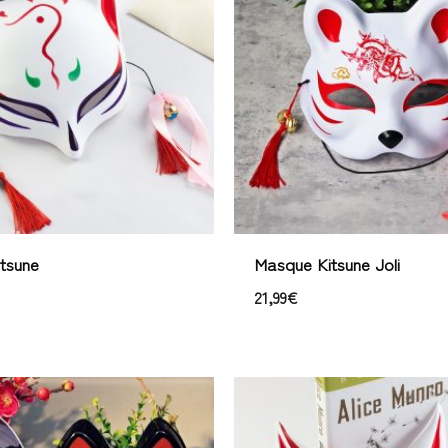
tsune
Masque Kitsune Joli
21,99
€