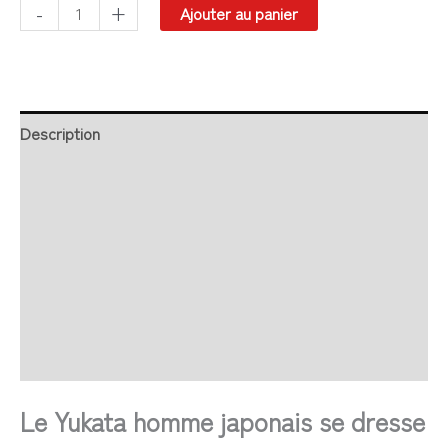
-
+
Ajouter au panier
Description
Retour et Livraison
SAV Français
Transaction sécurisée
FAQ
Avis
Le Yukata homme japonais se dresse