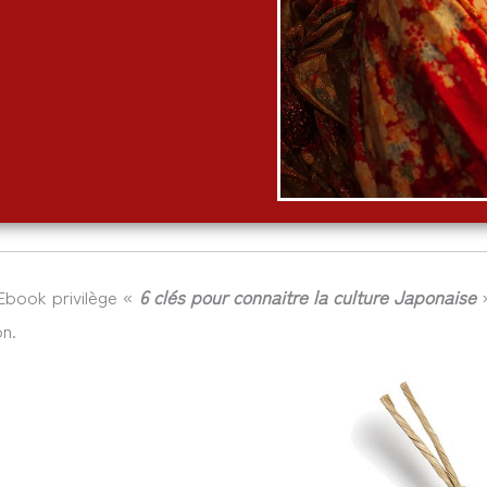
’Ebook privilège «
6 clés pour connaitre la culture Japonaise
»
n.