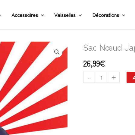
Accessoires
Vaisselles
Décorations
Sac Nœud Jap
quantité
de
26,99
€
Sac
Nœud
-
+
A
Japonais
-
Grues
Tsuru