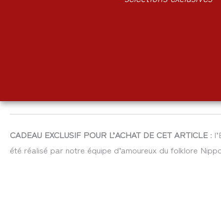
CADEAU EXCLUSIF POUR L’ACHAT DE CET ARTICLE
: l
été réalisé par notre équipe d’amoureux du folklore Nippo