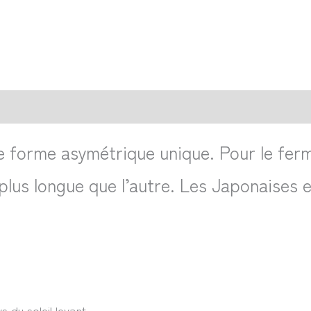
action sécurisée
FAQ
Avis
forme asymétrique unique. Pour le ferme
us longue que l’autre. Les Japonaises et
s du soleil levant