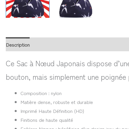
Description
Retour et Livraison
SAV Français
Trans
Ce Sac à Nœud Japonais dispose d’une 
bouton, mais simplement une poignée pl
Composition : nylon
Matière dense, robuste et durable
Imprimé Haute Définition (HD)
Finitions de haute qualité
Folklore Nippon : bénéficiez d’un design issu du pay