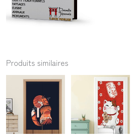
Produits similaires
Plage
Plage
de
de
prix :
prix :
91,99€
58,99€
à
à
148,99€
66,99€