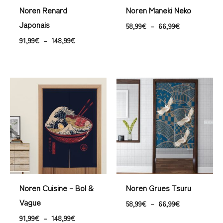
Noren Renard
Noren Maneki Neko
Japonais
58,99
€
–
66,99
€
91,99
€
–
148,99
€
Plage
Plage
de
de
prix :
prix :
91,99€
58,99€
à
à
148,99€
66,99€
Noren Cuisine – Bol &
Noren Grues Tsuru
Vague
58,99
€
–
66,99
€
91,99
€
–
148,99
€