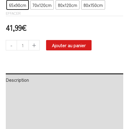
65x90cm
70x120cm
80x120cm
80x150cm
EFFACER
41,99
€
-
+
Ajouter au panier
Description
Retour et Livraison
SAV Français
Transaction sécurisée