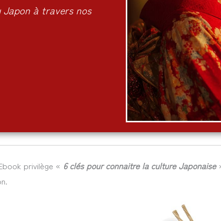
du Japon à travers nos
’Ebook privilège «
6 clés pour connaitre la culture Japonaise
»
n.