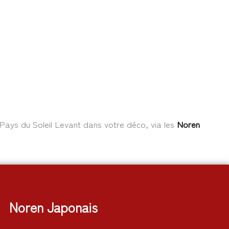
u Pays du Soleil Levant dans votre déco, via les
Noren
Noren Japonais