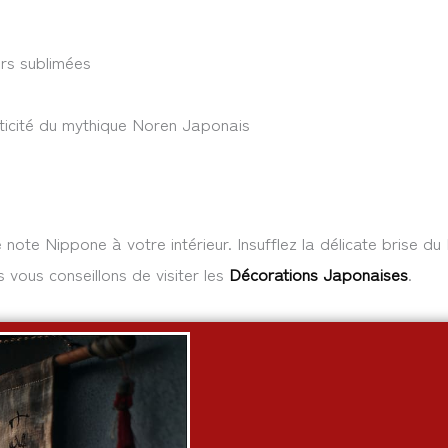
urs sublimées
nticité du mythique Noren Japonais
note Nippone à votre intérieur. Insufflez la délicate brise d
s vous conseillons de visiter les
Décorations Japonaises
.