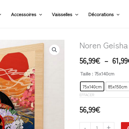
Accessoires
Vaisselles
Décorations
Noren Geisha
quantité
de
56,99
€
–
61,99
Noren
Geisha
Taille
: 75x140cm
75x140cm
85x150cm
EFFACER
56,99
€
-
+
A