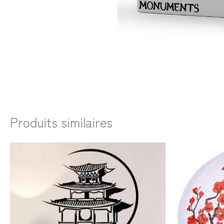
Produits similaires
Plage
de
prix :
28,99€
à
33,99€