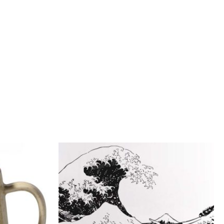
Plage
de
prix :
43,99€
à
128,99€