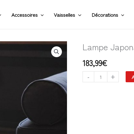
Accessoires
Vaisselles
Décorations
Lampe Japona
quantité
de
183,99
€
Lampe
Japonaise
-
+
A
Papier
sur
Pied