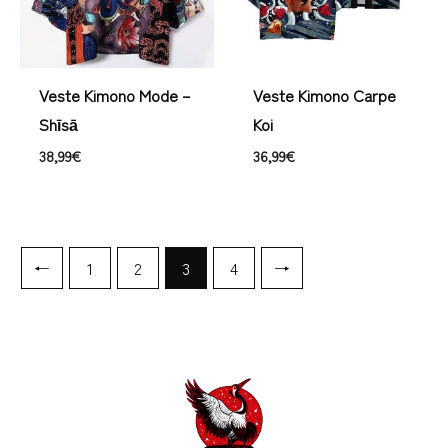
Veste Kimono Mode –
Veste Kimono Carpe
Shīsā
Koi
38,99
€
36,99
€
←
1
2
3
4
→