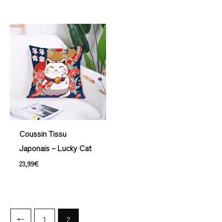
Coussin Tissu
Japonais – Lucky Cat
23,99
€
←
1
2