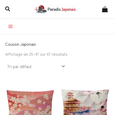
Aller
Rechercher
au
contenu
Coussin Japonais
Affichage de 25–47 sur 47 résultats
Plage
Plage
de
de
prix :
prix :
23,99€
23,99€
à
à
28,99€
28,99€