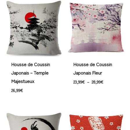
Plage
de
prix :
23,99€
à
28,99€
Housse de Coussin
Housse de Coussin
Japonais – Temple
Japonais Fleur
Majestueux
23,99
€
–
28,99
€
26,99
€
Plage
de
prix :
23,99€