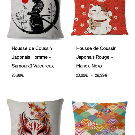
à
28,99€
Housse de Coussin
Housse de Coussin
Japonais Homme –
Japonais Rouge –
Samouraï Valeureux
Maneki Neko
26,99
€
23,99
€
–
28,99
€
Plage
de
prix :
23,99€
à
28,99€