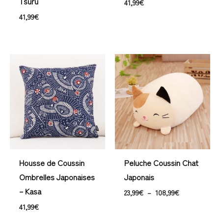
Tsuru
41,99
€
41,99
€
Plage
de
prix :
23,99€
à
108,99€
Housse de Coussin
Peluche Coussin Chat
Ombrelles Japonaises
Japonais
– Kasa
23,99
€
–
108,99
€
41,99
€